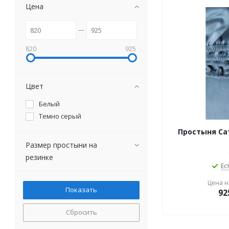
Цена
820
925
Цвет
Белый
Темно серый
Простыня Са
Размер простыни на
резинке
Ес
Цена на
92
Сбросить