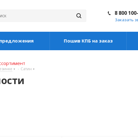
8 800 100
Заказать з
цпредложения
Пошив КПБ на заказ
ассортимент
езинке
-
Сатин
ности